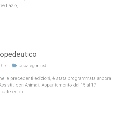
one Lazio,
ropedeutico
2017
Uncategorized
i nelle precedenti edizioni, è stata programmata ancora
Assistiti con Animali. Appuntamento dal 15 al 17
ttuate entro