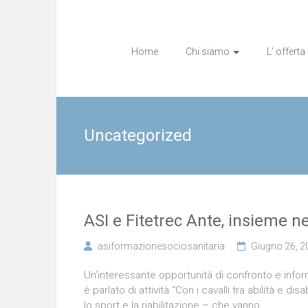
Vai
al
emozione esperienza e qualità
ASI formazione soci
contenuto
Home
Chi siamo
L’ offert
Uncategorized
ASI e Fitetrec Ante, insieme ne
asiformazionesociosanitaria
Giugno 26, 2
Un’interessante opportunità di confronto e infor
è parlato di attività “Con i cavalli tra abilità e d
lo sport e la riabilitazione – che vanno