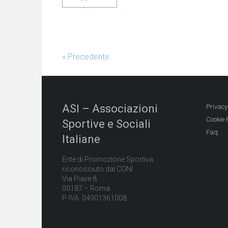
« Precedente
ASI – Associazioni
Privacy
Cookie 
Sportive e Sociali
Faq
Italiane
Ente di Promozione Sportiva
riconosciuto dal CONI
Via Piave 8
00187 – Roma
P. IVA: 04901361008