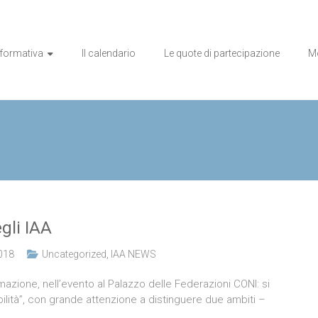
o sanitaria
a formativa
Il calendario
Le quote di partecipazione
Mo
gli IAA
018
Uncategorized
,
IAA NEWS
mazione, nell’evento al Palazzo delle Federazioni CONI: si
isabilità”, con grande attenzione a distinguere due ambiti –