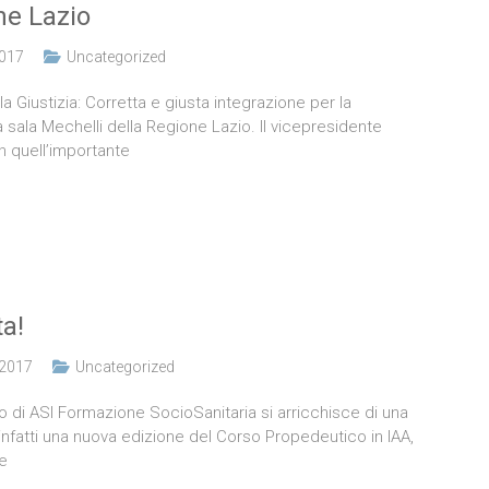
ne Lazio
2017
Uncategorized
la Giustizia: Corretta e giusta integrazione per la
a sala Mechelli della Regione Lazio. Il vicepresidente
in quell’importante
a!
 2017
Uncategorized
i ASI Formazione SocioSanitaria si arricchisce di una
infatti una nuova edizione del Corso Propedeutico in IAA,
e