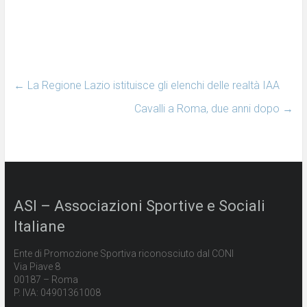
←
La Regione Lazio istituisce gli elenchi delle realtà IAA
Cavalli a Roma, due anni dopo
→
ASI – Associazioni Sportive e Sociali
Italiane
Ente di Promozione Sportiva riconosciuto dal CONI
Via Piave 8
00187 – Roma
P. IVA: 04901361008