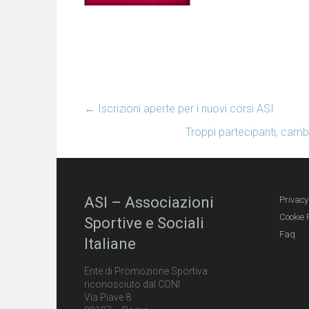
←
Iscrizioni aperte per i nuovi corsi ASI
Troppi partecipanti, camb
ASI – Associazioni
Privacy
Cookie 
Sportive e Sociali
Faq
Italiane
Ente di Promozione Sportiva
riconosciuto dal CONI
Via Piave 8