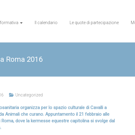
o sanitaria
a formativa
Il calendario
Le quote di partecipazione
Mo
i a Roma 2016
16
Uncategorized
anitaria organizza per lo spazio culturale di Cavalli a
da Animali che curano. Appuntamento il 21 febbraio alle
di Roma, dove la kermesse equestre capitolina si svolge dal
.