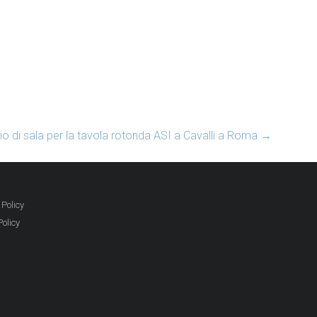
io di sala per la tavola rotonda ASI a Cavalli a Roma
→
 Policy
Policy