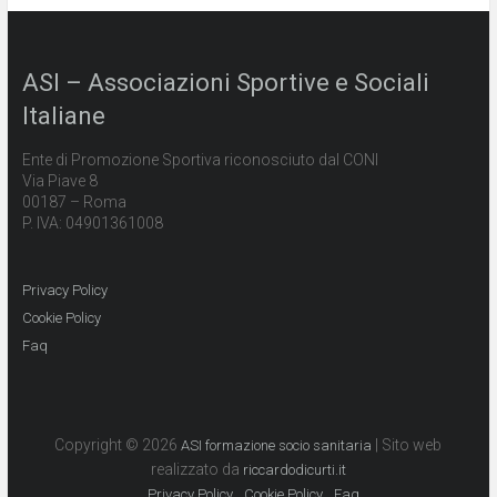
ASI – Associazioni Sportive e Sociali
Italiane
Ente di Promozione Sportiva riconosciuto dal CONI
Via Piave 8
00187 – Roma
P. IVA: 04901361008
Privacy Policy
Cookie Policy
Faq
Copyright © 2026
| Sito web
ASI formazione socio sanitaria
realizzato da
riccardodicurti.it
Privacy Policy
Cookie Policy
Faq