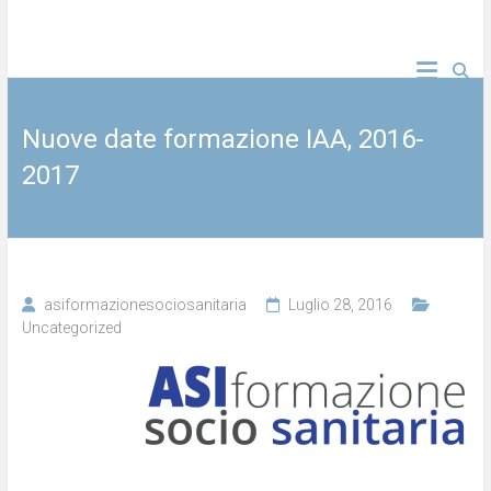
Vai
al
emozione esperienza e qualità
ASI formazione socio
contenuto
sanitaria
Nuove date formazione IAA, 2016-
2017
asiformazionesociosanitaria
Luglio 28, 2016
Uncategorized