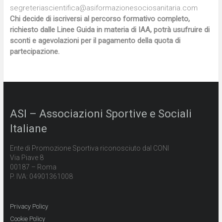
segreteriascientifica@asiformazionesociosanitaria.com
Chi decide di iscriversi al percorso formativo completo,
richiesto dalle Linee Guida in materia di IAA, potrà usufruire di
sconti e agevolazioni per il pagamento della quota di
partecipazione.
ASI – Associazioni Sportive e Sociali
Italiane
Ente di Promozione Sportiva riconosciuto dal CONI
Via Piave 8
00187 – Roma
P. IVA: 04901361008
Privacy Policy
Cookie Policy